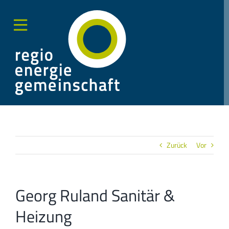
Zum
Inhalt
springen
Toggle
Sliding
Bar
Area
Zurück
Vor
Georg Ruland Sanitär &
Heizung