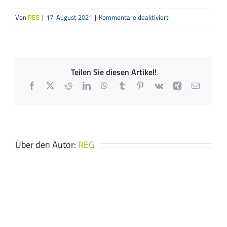
für
Von
REG
|
17. August 2021
|
Kommentare deaktiviert
Georg
Ruland
Sanitär
&
Teilen Sie diesen Artikel!
Heizung
Facebook
X
Reddit
LinkedIn
WhatsApp
Tumblr
Pinterest
Vk
Xing
E-
Mail
Über den Autor:
REG