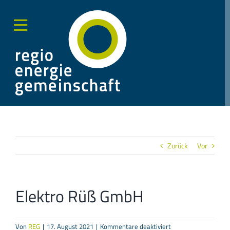
Zum
Inhalt
springen
Toggle
Sliding
Bar
Area
Zurück
Vor
Elektro Rüß GmbH
für
Von
REG
|
17. August 2021
|
Kommentare deaktiviert