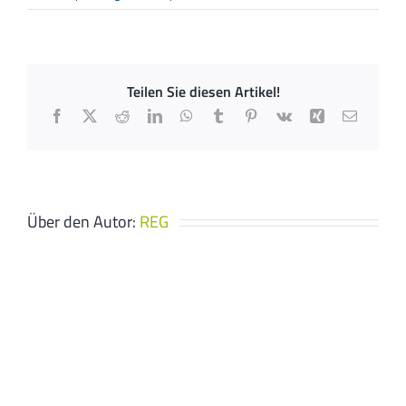
Elektro
Rüß
GmbH
Teilen Sie diesen Artikel!
Facebook
X
Reddit
LinkedIn
WhatsApp
Tumblr
Pinterest
Vk
Xing
E-
Mail
Über den Autor:
REG