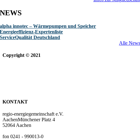
NEWS
alpha innotec – Wärmepumpen und Speicher
Energieeffizienz-Expertenliste
ServiceQualität Deutschland
Alle New
Copyright © 2021
KONTAKT
regio-energiegemeinschaft e.V.
AachenMünchener Platz 4
52064 Aachen
fon 0241 - 990013-0