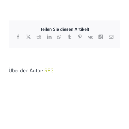
FJ
–
Installationstechnik
Teilen Sie diesen Artikel!
Facebook
X
Reddit
LinkedIn
WhatsApp
Tumblr
Pinterest
Vk
Xing
E-
Mail
Über den Autor:
REG