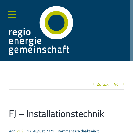
Zum
Inhalt
springen
Toggle
Sliding
Bar
Area
Zurück
Vor
FJ – Installationstechnik
für
Von
REG
|
17. August 2021
|
Kommentare deaktiviert