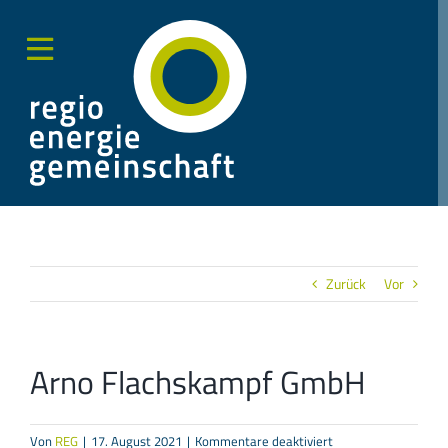
Zum
Inhalt
springen
Toggle
Sliding
Bar
Area
Zurück
Vor
Arno Flachskampf GmbH
für
Von
REG
|
17. August 2021
|
Kommentare deaktiviert