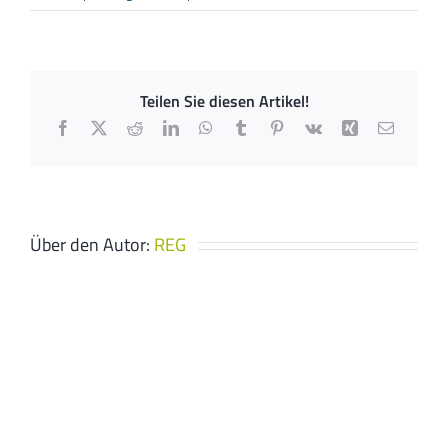
Arno
Flachskampf
GmbH
Teilen Sie diesen Artikel!
Facebook
X
Reddit
LinkedIn
WhatsApp
Tumblr
Pinterest
Vk
Xing
E-
Mail
Über den Autor:
REG