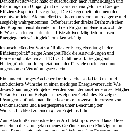
Dankenswerterweise hatte er ausdrücklich nach Anmerkungen und
Erfahrungen im Umgang mit der von der dena geführten Energie-
Effizienz-Experten Liste gefragt. Die Gelegenheit mit einem der
verantwortlichen Akteure direkt zu kommunizieren wurde gerne und
ausgiebig wahrgenommen. Offenbar ist der direkte Draht zwischen
den Programmausführenden und den Programmplanern sowohl der
KfW als auch den in der dena Liste aktiven Mitgliedern unserer
Energiegemeinschaft gleichermaßen wichtig.
Im anschließenden Vortrag "Rolle der Energieberatung in der
Effizienzpolitik" zeigte Annegret Flick die Auswirkungen und
Fördermöglichkeiten zur EDLG Richtlinie auf. Sie ging auf
Hintergründe und Interpretationen der für viele noch neuen und
ungewohnten Verordnungstexte ein.
Ein hundertjähriges Aachener Dreifensterhaus als Denkmal und
ambitionierte Wünsche an einen niedrigen Energieverbrauch: Wie
dieses Spannungsfeld gelöst werden kann demonstrierte unser Mitglied
Stefan Krämer am Beispiel seines eigenen Gebäudes. Er zeigte
Lösungen auf, wie man die teils sehr kontroversen Interessen von
Denkmalschutz und Energiesparen unter Beachtung der
Wirtschaftlichkeit zu einem guten Ergebnis führt.
Zum Abschluß demonstrierte der Architekturprofessor Klaus Klever
wie ein in die Jahre gekommenes Gebäude aus den Fünfzigern um
zwei Etagen -mit ambitionierten architektonischen Erwartungen-