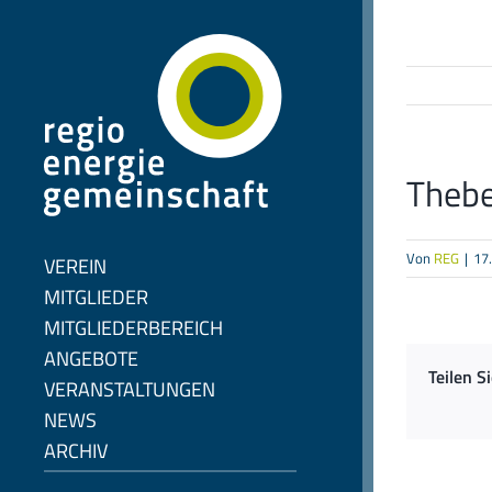
Zum
Inhalt
springen
Theb
Von
REG
|
17
VEREIN
MITGLIEDER
MITGLIEDERBEREICH
ANGEBOTE
Teilen S
VERANSTALTUNGEN
NEWS
ARCHIV