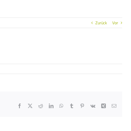
Zurück
Vor
Facebook
X
Reddit
LinkedIn
WhatsApp
Tumblr
Pinterest
Vk
Xing
E-
Mail