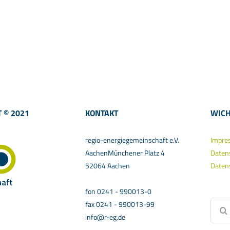
 © 2021
KONTAKT
WICH
regio-energiegemeinschaft e.V.
Impre
AachenMünchener Platz 4
Daten
52064 Aachen
Daten
fon 0241 - 990013-0
Suche
fax 0241 - 990013-99
nach:
info@r-eg.de