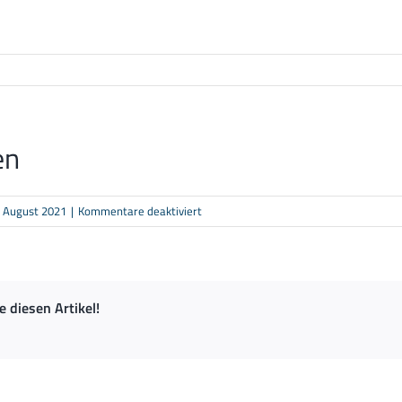
en
für
. August 2021
|
Kommentare deaktiviert
Theben
ie diesen Artikel!