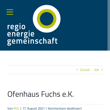
Zum
Inhalt
springen
Toggle
Sliding
Bar
Area
Zurück
Vor
Ofenhaus Fuchs e.K.
für
Von
REG
|
17. August 2021
|
Kommentare deaktiviert