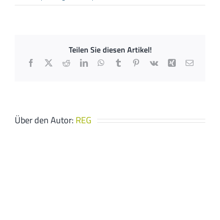
Ofenhaus
Fuchs
e.K.
Teilen Sie diesen Artikel!
Facebook
X
Reddit
LinkedIn
WhatsApp
Tumblr
Pinterest
Vk
Xing
E-
Mail
Über den Autor:
REG