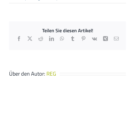
May
GmbH
Teilen Sie diesen Artikel!
Facebook
X
Reddit
LinkedIn
WhatsApp
Tumblr
Pinterest
Vk
Xing
E-
Mail
Über den Autor:
REG