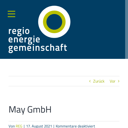
Zum
Inhalt
springen
Toggle
Sliding
Bar
Area
Zurück
Vor
May GmbH
für
Von
REG
|
17. August 2021
|
Kommentare deaktiviert