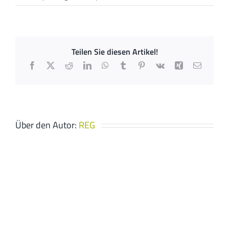
JK
Wärmetechnik
Teilen Sie diesen Artikel!
Facebook
X
Reddit
LinkedIn
WhatsApp
Tumblr
Pinterest
Vk
Xing
E-
Mail
Über den Autor:
REG