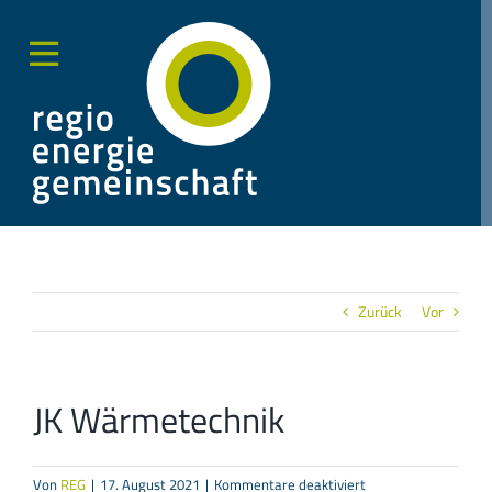
Zum
Inhalt
springen
Toggle
Sliding
Bar
Area
Zurück
Vor
JK Wärmetechnik
für
Von
REG
|
17. August 2021
|
Kommentare deaktiviert