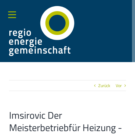
Zum
Inhalt
springen
Toggle
Sliding
Bar
Area
Zurück
Vor
Imsirovic Der
Meisterbetriebfür Heizung -