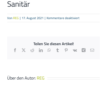
Sanitär
für
Von
REG
|
17. August 2021
|
Kommentare deaktiviert
Imsirovic
Der
Meisterbetriebfür
Heizung
Teilen Sie diesen Artikel!
-
Facebook
X
Reddit
LinkedIn
WhatsApp
Tumblr
Pinterest
Vk
Xing
E-
Sanitär
Mail
Über den Autor:
REG