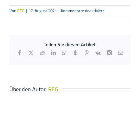
für
Von
REG
|
17. August 2021
|
Kommentare deaktiviert
HSV
Gebäude-
und
Klimatechnik
Teilen Sie diesen Artikel!
GmbH
Facebook
X
Reddit
LinkedIn
WhatsApp
Tumblr
Pinterest
Vk
Xing
E-
Mail
Über den Autor:
REG