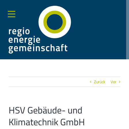
Zum
Inhalt
springen
Toggle
Sliding
Bar
Area
Zurück
Vor
HSV Gebäude- und
Klimatechnik GmbH