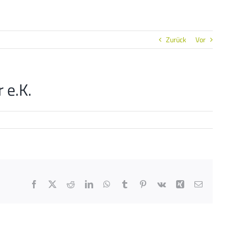
Zurück
Vor
 e.K.
Facebook
X
Reddit
LinkedIn
WhatsApp
Tumblr
Pinterest
Vk
Xing
E-
Mail