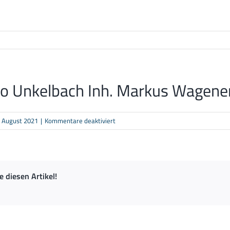
ro Unkelbach Inh. Markus Wagener
für
. August 2021
|
Kommentare deaktiviert
Elektro
Unkelbach
Inh.
Markus
ie diesen Artikel!
Wagener
e.K.