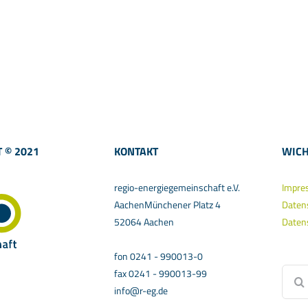
 © 2021
KONTAKT
WICH
regio-energiegemeinschaft e.V.
Impre
AachenMünchener Platz 4
Daten
52064 Aachen
Daten
fon 0241 - 990013-0
Suche
fax 0241 - 990013-99
nach:
info@r-eg.de