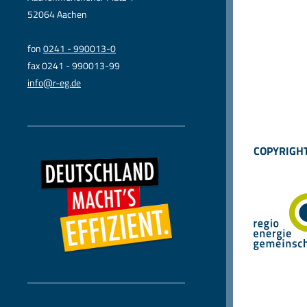
52064 Aachen
fon
0241 - 990013-0
fax 0241 - 990013-99
info@r-eg.de
COPYRIGHT