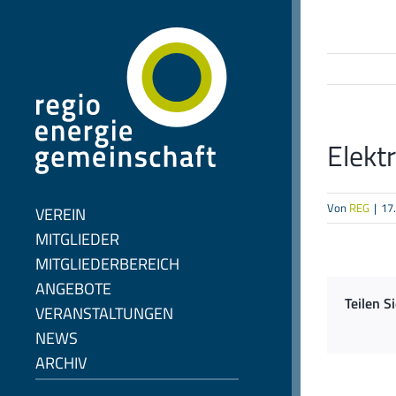
Zum
Inhalt
springen
Elekt
Von
REG
|
17
VEREIN
MITGLIEDER
MITGLIEDERBEREICH
ANGEBOTE
Teilen S
VERANSTALTUNGEN
NEWS
ARCHIV