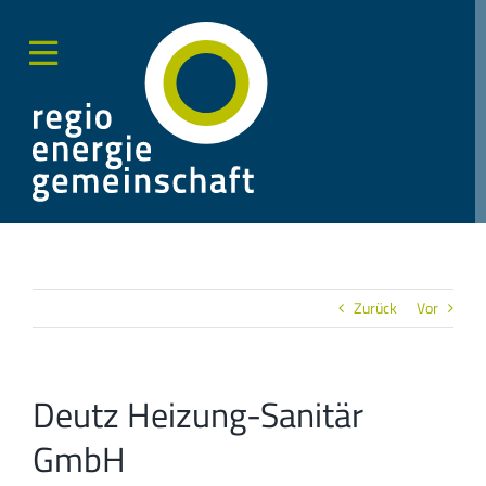
Zum
Inhalt
springen
Toggle
Sliding
Bar
Area
Zurück
Vor
Deutz Heizung-Sanitär
GmbH