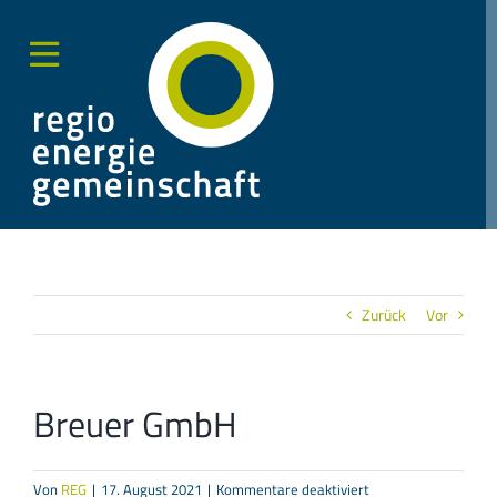
Zum
Inhalt
springen
Toggle
Sliding
Bar
Area
Zurück
Vor
Breuer GmbH
für
Von
REG
|
17. August 2021
|
Kommentare deaktiviert