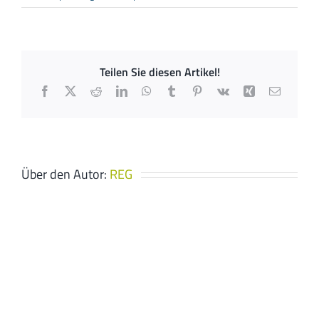
Breuer
GmbH
Teilen Sie diesen Artikel!
Facebook
X
Reddit
LinkedIn
WhatsApp
Tumblr
Pinterest
Vk
Xing
E-
Mail
Über den Autor:
REG