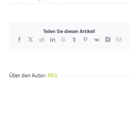
BHG
Aachen
GmbH
Teilen Sie diesen Artikel!
Facebook
X
Reddit
LinkedIn
WhatsApp
Tumblr
Pinterest
Vk
Xing
E-
Mail
Über den Autor:
REG