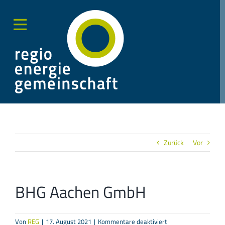
Zum
Inhalt
springen
Toggle
Sliding
Bar
Area
Zurück
Vor
BHG Aachen GmbH
für
Von
REG
|
17. August 2021
|
Kommentare deaktiviert