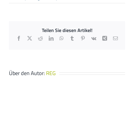
TEGEA
Haustechnik
GmbH
Teilen Sie diesen Artikel!
Facebook
X
Reddit
LinkedIn
WhatsApp
Tumblr
Pinterest
Vk
Xing
E-
Mail
Über den Autor:
REG