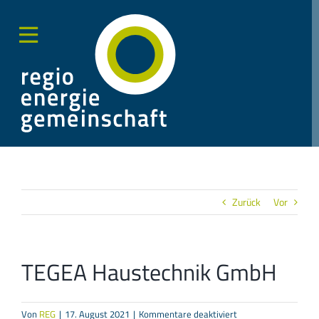
Zum
Inhalt
springen
Toggle
Sliding
Bar
Area
Zurück
Vor
TEGEA Haustechnik GmbH
für
Von
REG
|
17. August 2021
|
Kommentare deaktiviert