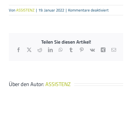
für
Von
ASSISTENZ
|
19. Januar 2022
|
Kommentare deaktiviert
Sebastian
Braun
Heizung
Sanitär
Teilen Sie diesen Artikel!
GmbH
Facebook
X
Reddit
LinkedIn
WhatsApp
Tumblr
Pinterest
Vk
Xing
E-
Mail
Über den Autor:
ASSISTENZ