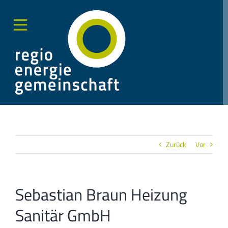
Zum
Inhalt
springen
Toggle
Sliding
Bar
Area
Zurück
Vor
Sebastian Braun Heizung
Sanitär GmbH