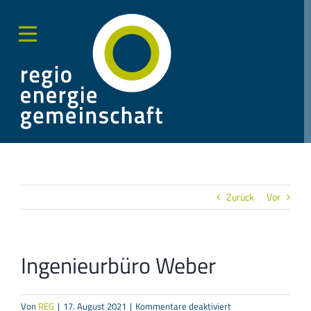
Zum
Inhalt
springen
Toggle
Sliding
Bar
Area
Zurück
Vor
Ingenieurbüro Weber
für
Von
REG
|
17. August 2021
|
Kommentare deaktiviert