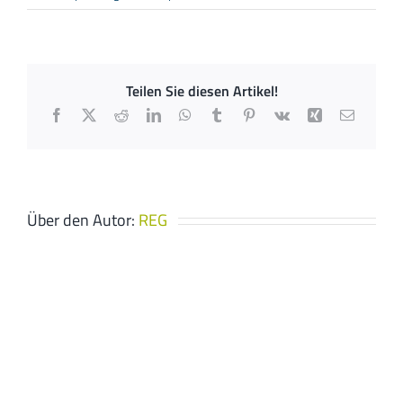
Ingenieurbüro
Weber
Teilen Sie diesen Artikel!
Facebook
X
Reddit
LinkedIn
WhatsApp
Tumblr
Pinterest
Vk
Xing
E-
Mail
Über den Autor:
REG