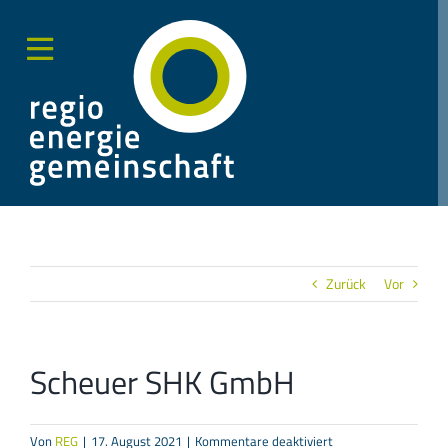
Zum
Inhalt
springen
Toggle
Sliding
Bar
Area
Zurück
Vor
Scheuer SHK GmbH
für
Von
REG
|
17. August 2021
|
Kommentare deaktiviert