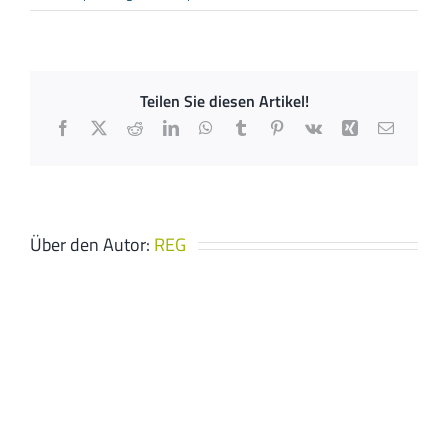
Scheuer
SHK
GmbH
Teilen Sie diesen Artikel!
Facebook
X
Reddit
LinkedIn
WhatsApp
Tumblr
Pinterest
Vk
Xing
E-
Mail
Über den Autor:
REG