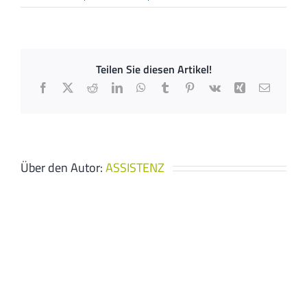
Heim.Haus.Hei
Teilen Sie diesen Artikel!
Facebook
X
Reddit
LinkedIn
WhatsApp
Tumblr
Pinterest
Vk
Xing
E-
Mail
Über den Autor:
ASSISTENZ