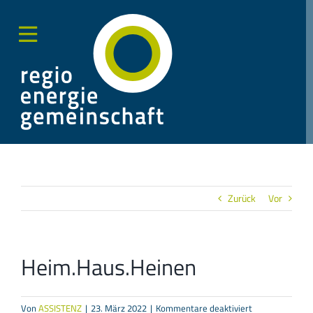
Zum
Inhalt
springen
Toggle
Sliding
Bar
Area
Zurück
Vor
Heim.Haus.Heinen
für
Von
ASSISTENZ
|
23. März 2022
|
Kommentare deaktiviert