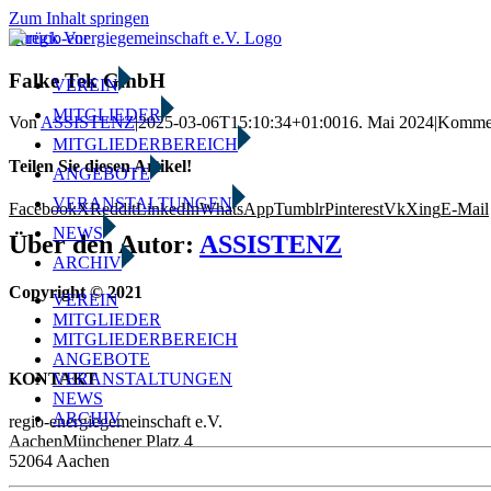
Zum Inhalt springen
Zurück
Vor
Falke Tek GmbH
VEREIN
MITGLIEDER
Von
ASSISTENZ
|
2025-03-06T15:10:34+01:00
16. Mai 2024
|
Komment
MITGLIEDERBEREICH
Teilen Sie diesen Artikel!
ANGEBOTE
VERANSTALTUNGEN
Facebook
X
Reddit
LinkedIn
WhatsApp
Tumblr
Pinterest
Vk
Xing
E-Mail
NEWS
Über den Autor:
ASSISTENZ
ARCHIV
Copyright © 2021
VEREIN
MITGLIEDER
MITGLIEDERBEREICH
ANGEBOTE
KONTAKT
VERANSTALTUNGEN
NEWS
ARCHIV
regio-energiegemeinschaft e.V.
AachenMünchener Platz 4
52064 Aachen