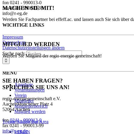
fon 0241 - 990013-0
MACHEN SIE MIT!
fax 0241 - 990013-99
info@r-eg.de
Werden Sie Fachpartner bei effeff.ac. und lassen auch Sie sich über da
WICHTIGE LINKS
Impressum
Datenschutz
MITGLIED WERDEN
Datenschutzeinstellungen ändern
Suche nach:
Werden Sie Mitglied der regio energie gemeinschaft!
MENU
SIE HABEN FRAGEN?
Angebote
SPRECHEN SIE UNS AN!
Veranstaltungen
Verein
regio-energiegemeinschaft e.V.
Mitglieder
AachenMünchener Platz 4
Mitgliederbereich
52064 Aachen
Mitglied werden
fon
0241 - 990013-0
Toggle Sliding Bar Area
fax 0241 - 990013-99
info@r-eg.de
VEREIN