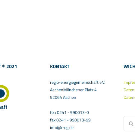
 © 2021
KONTAKT
WICH
regio-energiegemeinschaft e.V.
Impre
AachenMünchener Platz 4
Daten
52064 Aachen
Daten
fon 0241 - 990013-0
Suche
fax 0241 - 990013-99
nach:
info@r-eg.de