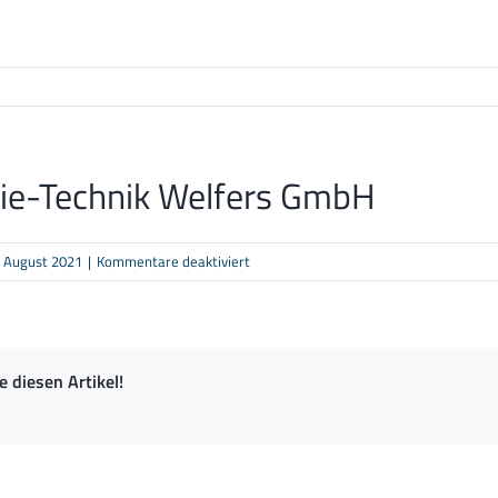
ie-Technik Welfers GmbH
für
. August 2021
|
Kommentare deaktiviert
Energie-
Technik
Welfers
GmbH
ie diesen Artikel!