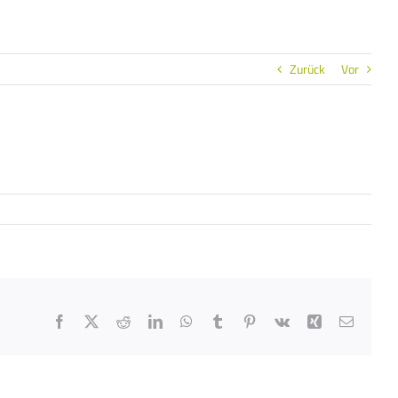
Zurück
Vor
Facebook
X
Reddit
LinkedIn
WhatsApp
Tumblr
Pinterest
Vk
Xing
E-
Mail