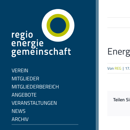
Zum
Inhalt
springen
Energ
Von
REG
|
17
VEREIN
MITGLIEDER
MITGLIEDERBEREICH
ANGEBOTE
Teilen S
VERANSTALTUNGEN
NEWS
ARCHIV