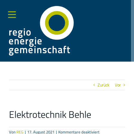
Zum
Inhalt
springen
Toggle
Sliding
Bar
Area
Zurück
Vor
Elektrotechnik Behle
für
Von
REG
|
17. August 2021
|
Kommentare deaktiviert