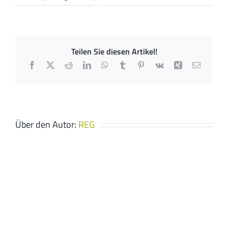
Elektrotechnik
Behle
Teilen Sie diesen Artikel!
Facebook
X
Reddit
LinkedIn
WhatsApp
Tumblr
Pinterest
Vk
Xing
E-
Mail
Über den Autor:
REG