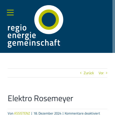
Zum
Inhalt
springen
Toggle
Sliding
Bar
Area
Zurück
Vor
Elektro Rosemeyer
für
Von
ASSISTENZ
|
18. Dezember 2024
|
Kommentare deaktiviert