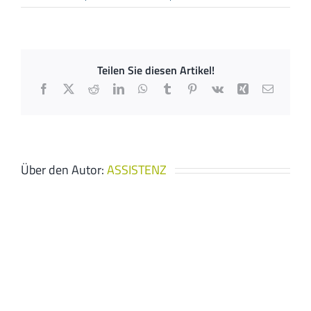
Elektro
Rosemeye
Teilen Sie diesen Artikel!
Facebook
X
Reddit
LinkedIn
WhatsApp
Tumblr
Pinterest
Vk
Xing
E-
Mail
Über den Autor:
ASSISTENZ