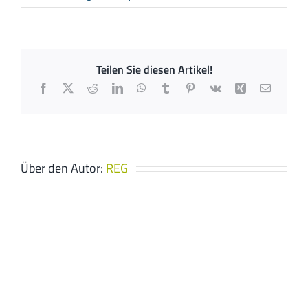
Elektro
Leuffer
Teilen Sie diesen Artikel!
Facebook
X
Reddit
LinkedIn
WhatsApp
Tumblr
Pinterest
Vk
Xing
E-
Mail
Über den Autor:
REG