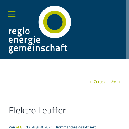
Zum
Inhalt
springen
Toggle
Sliding
Bar
Area
Zurück
Vor
Elektro Leuffer
für
Von
REG
|
17. August 2021
|
Kommentare deaktiviert