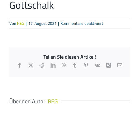
Gottschalk
für
Von
REG
|
17. August 2021
|
Kommentare deaktiviert
bevollmächtigter
Bezirksschornsteinf
Jörg
Gottschalk
Teilen Sie diesen Artikel!
Facebook
X
Reddit
LinkedIn
WhatsApp
Tumblr
Pinterest
Vk
Xing
E-
Mail
Über den Autor:
REG