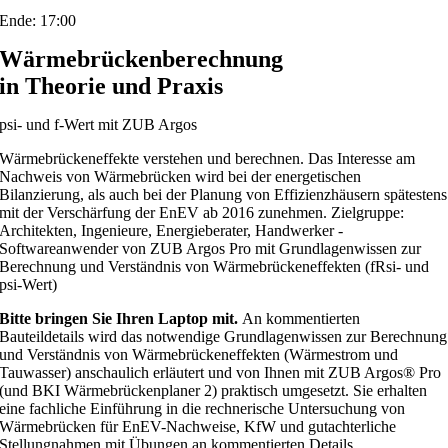
Ende: 17:00
Wärmebrückenberechnung
in Theorie und Praxis
psi- und f-Wert mit ZUB Argos
Wärmebrückeneffekte verstehen und berechnen. Das Interesse am
Nachweis von Wärmebrücken wird bei der energetischen
Bilanzierung, als auch bei der Planung von Effizienzhäusern spätestens
mit der Verschärfung der EnEV ab 2016 zunehmen. Zielgruppe:
Architekten, Ingenieure, Energieberater, Handwerker -
Softwareanwender von ZUB Argos Pro mit Grundlagenwissen zur
Berechnung und Verständnis von Wärmebrückeneffekten (fRsi- und
psi-Wert)
Bitte bringen Sie Ihren Laptop mit.
An kommentierten
Bauteildetails wird das notwendige Grundlagenwissen zur Berechnung
und Verständnis von Wärmebrückeneffekten (Wärmestrom und
Tauwasser) anschaulich erläutert und von Ihnen mit ZUB Argos® Pro
(und BKI Wärmebrückenplaner 2) praktisch umgesetzt. Sie erhalten
eine fachliche Einführung in die rechnerische Untersuchung von
Wärmebrücken für EnEV-Nachweise, KfW und gutachterliche
Stellungnahmen mit Übungen an kommentierten Details.