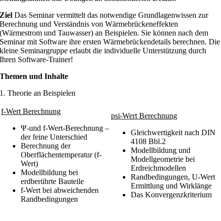
Ziel
Das Seminar vermittelt das notwendige Grundlagenwissen zur
Berechnung und Verständnis von Wärmebrückeneffekten
(Wärmestrom und Tauwasser) an Beispielen. Sie können nach dem
Seminar mit Software ihre ersten Wärmebrückendetails berechnen. Die
kleine Seminargruppe erlaubt die individuelle Unterstützung durch
Ihren Software-Trainer!
Themen und Inhalte
1. Theorie an Beispielen
f-Wert Berechnung
psi-Wert Berechnung
Ψ-und f-Wert-Berechnung –
Gleichwertigkeit nach DIN
der feine Unterschied
4108 Bbl.2
Berechnung der
Modellbildung und
Oberflächentemperatur (f-
Modellgeometrie bei
Wert)
Erdreichmodellen
Modellbildung bei
Randbedingungen, U-Wert
erdberührte Bauteile
Ermittlung und Wirklänge
f-Wert bei abweichenden
Das Konvergenzkriterium
Randbedingungen