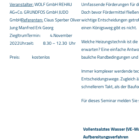
Veranstalter:
WOLF GmbH REHAU
Umfassende Förderungen für di
AG+Co. GRUNDFOS GmbH JUDO
Doch bevor Fördermittel fließe
GmbH
Referenten:
Claus Sperber Oliver
wichtige Entscheidungen getrof
Jung Manfred Erk Georg
einen Königsweg gibt es nicht.
ZiegltrumTermin: 4.November
Welche Heizungstechnik ist die
2022Uhrzeit: 8.30 – 12.30 Uhr
erwarten? Eine einfache Antwort
Preis: kostenlos
bauliche Randbedingungen un
Immer komplexer werdende tec
Entscheidungswege. Zugleich ä
schnellerem Takt, als der Baufor
Für dieses Seminar melden Sie 
Vollentsalztes Wasser (VE-W
Aufbereitungsverfahren