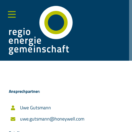
Zum
Inhalt
springen
Toggle
Sliding
Bar
Area
Ansprechpartner:
Uwe Gutsmann
uwe.gutsmann@honeywell.com