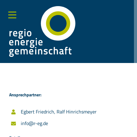
Zum
Inhalt
springen
Toggle
Sliding
Bar
Area
Ansprechpartner:
Egbert Friedrich, Ralf Hinrichsmeyer
info@r-eg.de