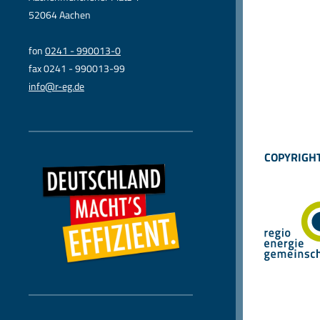
52064 Aachen
fon
0241 - 990013-0
fax 0241 - 990013-99
info@r-eg.de
COPYRIGHT