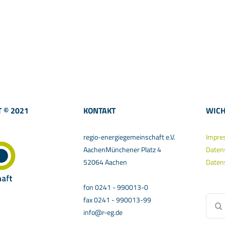
 © 2021
KONTAKT
WICH
regio-energiegemeinschaft e.V.
Impre
AachenMünchener Platz 4
Daten
52064 Aachen
Daten
fon 0241 - 990013-0
Suche
fax 0241 - 990013-99
nach:
info@r-eg.de