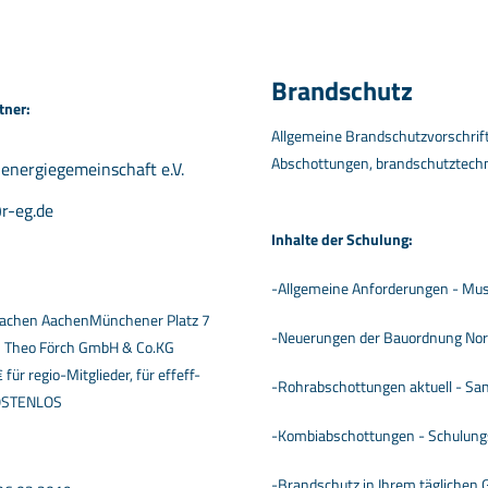
Brandschutz
tner:
Allgemeine Brandschutzvorschrif
Abschottungen, brandschutztech
-energiegemeinschaft e.V.
r-eg.de
Inhalte der Schulung:
-Allgemeine Anforderungen - Mus
achen AachenMünchener Platz 7
-Neuerungen der Bauordnung Nor
:
Theo Förch GmbH & Co.KG
für regio-Mitglieder, für effeff-
-Rohrabschottungen aktuell - Sa
KOSTENLOS
-Kombiabschottungen - Schulungs
-Brandschutz in Ihrem täglichen 