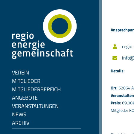
Zum
Inhalt
springen
Ansprechpar
regio
info@
Details:
VEREIN
MITGLIEDER
Ort:
52064 A
MITGLIEDERBEREICH
Veranstalter
ANGEBOTE
Preis:
69,00€ 
VERANSTALTUNGEN
Mitglieder 
NEWS
ARCHIV