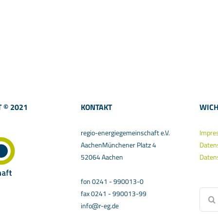
 © 2021
KONTAKT
WICH
regio-energiegemeinschaft e.V.
Impre
AachenMünchener Platz 4
Daten
52064 Aachen
Daten
fon 0241 - 990013-0
Suche
fax 0241 - 990013-99
nach:
info@r-eg.de