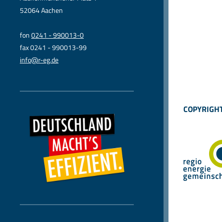
52064 Aachen
fon
0241 - 990013-0
fax 0241 - 990013-99
info@r-eg.de
COPYRIGHT