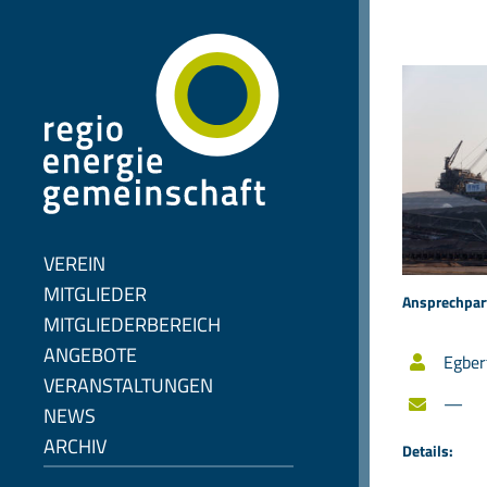
Zum
Inhalt
springen
VEREIN
MITGLIEDER
Ansprechpar
MITGLIEDERBEREICH
ANGEBOTE
Egber
VERANSTALTUNGEN
—
NEWS
ARCHIV
Details: