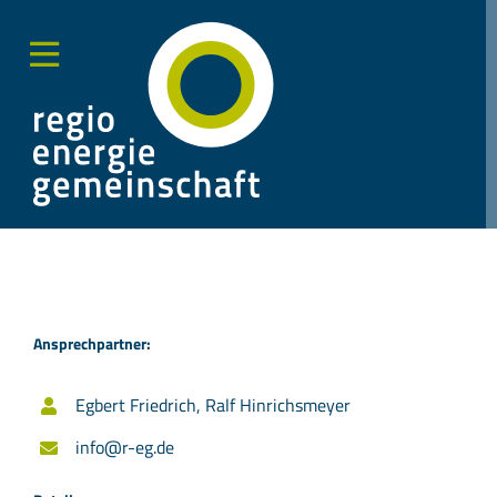
Zum
Inhalt
springen
Toggle
Sliding
Bar
Area
Ansprechpartner:
Egbert Friedrich, Ralf Hinrichsmeyer
info@r-eg.de